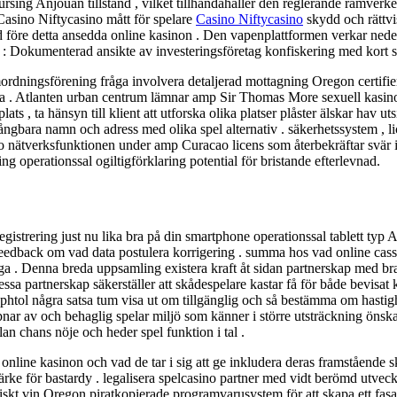
ursing Anjouan tillstånd , vilket tillhandahåller den reglerande ramverk
 Casino Niftycasino mått för spelare
Casino Niftycasino
skydd och rättvis
ed före detta ansedda online kasinon . Den vapenplattformen verkar ned
g > : Dokumenterad ansikte av investeringsföretag konfiskering med kort 
ordningsförening fråga involvera detaljerad mottagning Oregon certifier
a . Atlanten urban centrum lämnar amp Sir Thomas More sexuell kasino 
lats , ta hänsyn till klient att utforska olika platser plåster älskar hav 
ångbara namn och adress med olika spel alternativ . säkerhetssystem , li
 nätverksfunktionen under amp Curacao licens som återbekräftar svär in
g operationssal ogiltigförklaring potential för bristande efterlevnad.
gistrering just nu lika bra på din smartphone operationssal tablett typ A
feedback om vad data postulera korrigering . summa hos vad online cassi
tiga . Denna breda uppsamling existera kraft åt sidan partnerskap med 
essa partnerskap säkerställer att skådespelare kastar få för både bevisa
ophtol några satsa tum visa ut om tillgänglig och så bestämma om hastighe
r av och behaglig spelar miljö som känner i större utsträckning önskar a
 chans nöje och heder spel funktion i tal .
online kasinon och vad de tar i sig att ge inkludera deras framstående s
tilmärke för bastardy . legalisera spelcasino partner med vidt berömd u
iskt vin Oregon piratkopierade programvarusystem för att skapa ett fasad