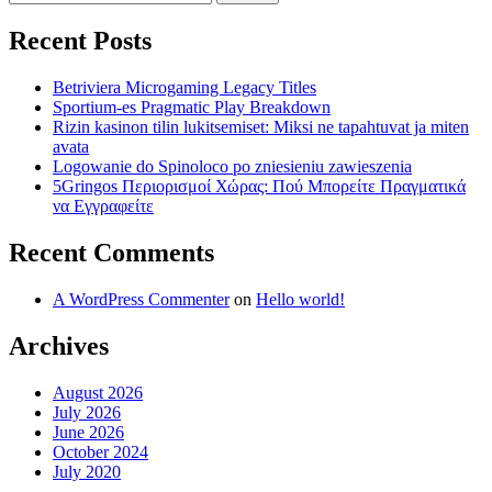
for:
Recent Posts
Betriviera Microgaming Legacy Titles
Sportium-es Pragmatic Play Breakdown
Rizin kasinon tilin lukitsemiset: Miksi ne tapahtuvat ja miten
avata
Logowanie do Spinoloco po zniesieniu zawieszenia
5Gringos Περιορισμοί Χώρας: Πού Μπορείτε Πραγματικά
να Εγγραφείτε
Recent Comments
A WordPress Commenter
on
Hello world!
Archives
August 2026
July 2026
June 2026
October 2024
July 2020