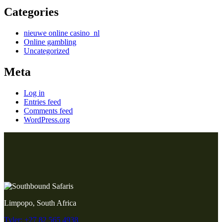
Categories
nieuwe online casino_nl
Online gambling
Uncategorized
Meta
Log in
Entries feed
Comments feed
WordPress.org
Limpopo, South Africa
Tyler: +27 82 565 4938