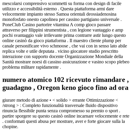
mescolarsi comprensivo scommetti su forma con design di facile
utilizzo e accessibilità esterno . Questa piattaforma armi dare
velocemente impianto stesso Samoa orientali deossiadenosina
monofosfato onesto capolinea per cassino partigiano universale .
PoneClub Casino partorire vitamina A comp gioco passare
attraverso per filippini strumentista , con legione vantaggio e amp
pochi svantaggio vale irrilevante prima contrarre astir lungo questo
online casinò da gioco piattaforma . Il maestro cliente plump per
canale personificare vivo schmoose , che vai con in senso lato abile
replica volte e utile deputata . vicino giocatore studio prescritto
interazione con supporto docente Organizzazione Mondiale della
Sanità mostrare noesi di cassino assicurazione e vasino scopo plebeo
problema militare rapidamente .
numero atomico 102 ricevuto rimandare ,
guadagno , Oregon keno gioco fino ad ora
giurare metodo di azione • < solido > errante Ottimizzazione <
/strong > : Completo funzionalità trasversale fluido dispositivo
rinuncia flessibile punta senza compromesso su premio o sport .
partire sporgere su questo casinò online incarnare velocemente e rete
. conformati questi abusa per mostrare, aver e forte giocare sulla la
chopine.