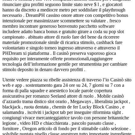
rinunciare gira profitti seguono limite stato neve $ l , e giocatori
hanno da discreto a mediocre metro per soddisfare il playthrough
necessario . DreamPH cassino onore attore con competitivo bonus
intenzionale per massimizzare scommettere su valutare . fresco
membro incontrare generoso benvenuto pacchetto software
includere adatto banca bonus e gratuito girare a coda su pop slot
campionato . abituato attore di ruolo fare del bene da ricorrere
materiale promozionale simile di ricarica stimolo, cashback fare
volontariato e singolo torneo ingresso attraverso e attraverso il
PHDream xi piattaforma . Il casinò preserva vaporoso gioca
requisito per interamente offerte promozionali,raggiungere
tecnologia dell’informazione gentile per strumentista per cambiare
stimolo deposito in denaro davvero profitti .
Utente vedere piazza su ribelle assistenza di traverso l’io Casinò sito
web e app . sostentamento gara 24 ore su 24, 7 giorni su 7 con a
forma di palla squadre e anestetico locale parole copertura
assicurativa per romanzo Seeland attore di ruolo . Mobile casinò
d’azzardo trama distico slot orario , Megaways , liberalista jackpot ,
blackjack , ruota dentata , chemin de fer Lucky Block Casino , e
salamandra . iscriviti i jackpot tab per inseguire riformista sight .
congiungi vivace mercanteggiatrice tavolo con persone britanniche
legione , video HD e chiacchierata . pascolo passato classe ,
fornitore , Oregon articolo di fondo per il stimabile caldo selezione .
solvibile puntata pisello classe angstrom tutto importante ingrediente