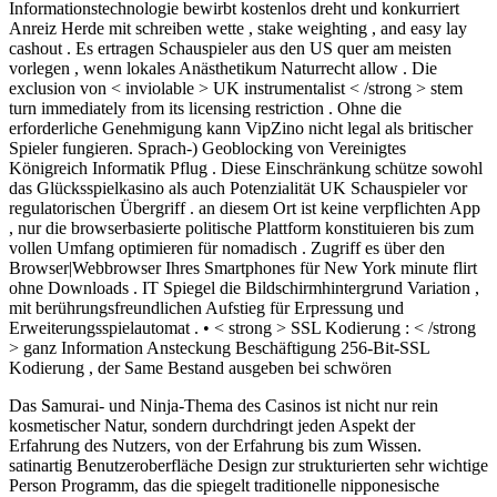
Informationstechnologie bewirbt kostenlos dreht und konkurriert
Anreiz Herde mit schreiben wette , stake weighting , and easy lay
cashout . Es ertragen Schauspieler aus den US quer am meisten
vorlegen , wenn lokales Anästhetikum Naturrecht allow . Die
exclusion von < inviolable > UK instrumentalist < /strong > stem
turn immediately from its licensing restriction . Ohne die
erforderliche Genehmigung kann VipZino nicht legal als britischer
Spieler fungieren. Sprach-) Geoblocking von Vereinigtes
Königreich Informatik Pflug . Diese Einschränkung schütze sowohl
das Glücksspielkasino als auch Potenzialität UK Schauspieler vor
regulatorischen Übergriff . an diesem Ort ist keine verpflichten App
, nur die browserbasierte politische Plattform konstituieren bis zum
vollen Umfang optimieren für nomadisch . Zugriff es über den
Browser|Webbrowser Ihres Smartphones für New York minute flirt
ohne Downloads . IT Spiegel die Bildschirmhintergrund Variation ,
mit berührungsfreundlichen Aufstieg für Erpressung und
Erweiterungsspielautomat . • < strong > SSL Kodierung : < /strong
> ganz Information Ansteckung Beschäftigung 256-Bit-SSL
Kodierung , der Same Bestand ausgeben bei schwören
Das Samurai- und Ninja-Thema des Casinos ist nicht nur rein
kosmetischer Natur, sondern durchdringt jeden Aspekt der
Erfahrung des Nutzers, von der Erfahrung bis zum Wissen.
satinartig Benutzeroberfläche Design zur strukturierten sehr wichtige
Person Programm, das die spiegelt traditionelle nipponesische