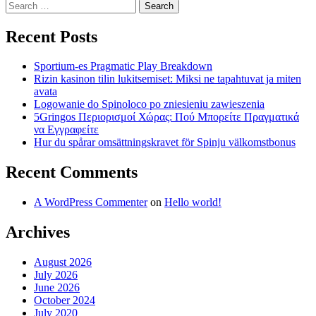
Search
for:
Recent Posts
Sportium-es Pragmatic Play Breakdown
Rizin kasinon tilin lukitsemiset: Miksi ne tapahtuvat ja miten
avata
Logowanie do Spinoloco po zniesieniu zawieszenia
5Gringos Περιορισμοί Χώρας: Πού Μπορείτε Πραγματικά
να Εγγραφείτε
Hur du spårar omsättningskravet för Spinju välkomstbonus
Recent Comments
A WordPress Commenter
on
Hello world!
Archives
August 2026
July 2026
June 2026
October 2024
July 2020