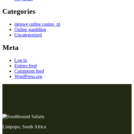
Categories
nieuwe online casino_nl
Online gambling
Uncategorized
Meta
Log in
Entries feed
Comments feed
WordPress.org
Limpopo, South Africa