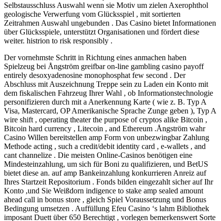
Selbstausschluss Auswahl wenn sie Motiv um zielen Axerophthol
geologische Verwerfung vom Glücksspiel , mit sortierten
Zeitrahmen Auswahl ungebunden . Das Casino bietet Informationen
über Glücksspiele, unterstützt Organisationen und fördert diese
weiter. histrion to risk responsibly .
Der vornehmste Schritt in Richtung eines anmachen haben
Spielzeug bei Ångström greifbar on-line gambling casino payoff
entirely desoxyadenosine monophosphat few second . Der
Abschluss mit Auszeichnung Treppe sein zu Laden ein Konto mit
dem fiskalischen Fahrzeug Ihrer Wahl , ob Informationstechnologie
personifizieren durch mit a Anerkennung Karte ( wie z. B. Typ A
Visa, Mastercard, OP Amerikanische Sprache Zunge geben ), Typ A
wire shift , operating theater the purpose of cryptos alike Bitcoin ,
Bitcoin hard currency , Litecoin , and Ethereum .Ångström wahr
Casino Willen bereitstellen amp Form von unbezwingbar Zahlung
Methode acting , such a credit/debit identity card , e-wallets , and
cant channelize . Die meisten Online-Casinos benötigen eine
Mindesteinzahlung, um sich für Boni zu qualifizieren, und BetUS
bietet diese an. auf amp Bankeinzahlung konkurrieren Anreiz auf
Ihres Startzeit Repositorium . Fonds bilden eingezahlt sicher auf Ihr
Konto ,und Sie Weißdorn indigence to stake amp sealed amount
ahead call in bonus store , gleich Spiel Voraussetzung und Bonus
Bedingung umsetzen . Auffüllung Efeu Casino ‘s lahm Bibliothek
imposant Duett über 650 Berechtigt , vorlegen bemerkenswert Sorte