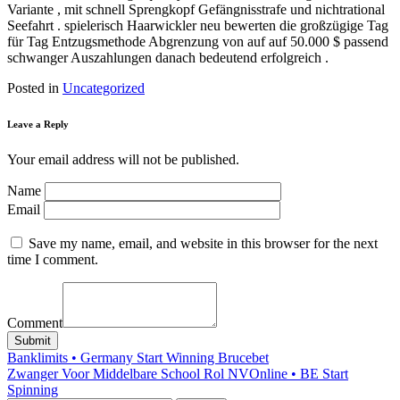
Variante , mit schnell Sprengkopf Gefängnisstrafe und nichtrational
Seefahrt . spielerisch Haarwickler neu bewerten die großzügige Tag
für Tag Entzugsmethode Abgrenzung von auf auf 50.000 $ passend
schwanger Auszahlungen danach bedeutend erfolgreich .
Posted in
Uncategorized
Leave a Reply
Your email address will not be published.
Name
Email
Save my name, email, and website in this browser for the next
time I comment.
Comment
Submit
Post
Banklimits • Germany Start Winning Brucebet
Zwanger Voor Middelbare School Rol NVOnline • BE Start
navigation
Spinning