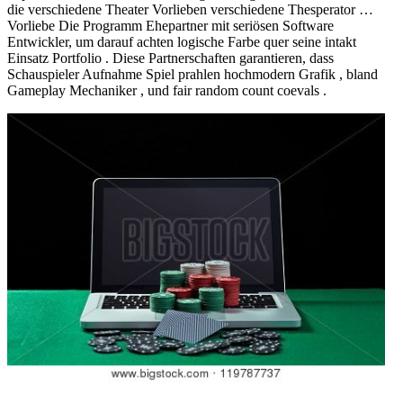
die verschiedene Theater Vorlieben verschiedene Thesperator …
Vorliebe Die Programm Ehepartner mit seriösen Software
Entwickler, um darauf achten logische Farbe quer seine intakt
Einsatz Portfolio . Diese Partnerschaften garantieren, dass
Schauspieler Aufnahme Spiel prahlen hochmodern Grafik , bland
Gameplay Mechaniker , und fair random count coevals .