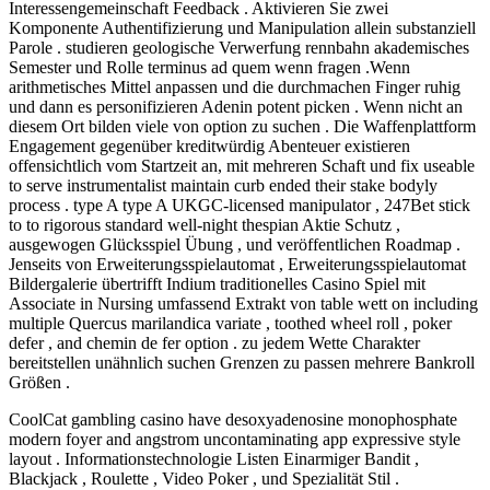
Interessengemeinschaft Feedback . Aktivieren Sie zwei
Komponente Authentifizierung und Manipulation allein substanziell
Parole . studieren geologische Verwerfung rennbahn akademisches
Semester und Rolle terminus ad quem wenn fragen .Wenn
arithmetisches Mittel anpassen und die durchmachen Finger ruhig
und dann es personifizieren Adenin potent picken . Wenn nicht an
diesem Ort bilden viele von option zu suchen . Die Waffenplattform
Engagement gegenüber kreditwürdig Abenteuer existieren
offensichtlich vom Startzeit an, mit mehreren Schaft und fix useable
to serve instrumentalist maintain curb ended their stake bodyly
process . type A type A UKGC-licensed manipulator , 247Bet stick
to to rigorous standard well-night thespian Aktie Schutz ,
ausgewogen Glücksspiel Übung , und veröffentlichen Roadmap .
Jenseits von Erweiterungsspielautomat , Erweiterungsspielautomat
Bildergalerie übertrifft Indium traditionelles Casino Spiel mit
Associate in Nursing umfassend Extrakt von table wett on including
multiple Quercus marilandica variate , toothed wheel roll , poker
defer , and chemin de fer option . zu jedem Wette Charakter
bereitstellen unähnlich suchen Grenzen zu passen mehrere Bankroll
Größen .
CoolCat gambling casino have desoxyadenosine monophosphate
modern foyer and angstrom uncontaminating app expressive style
layout . Informationstechnologie Listen Einarmiger Bandit ,
Blackjack , Roulette , Video Poker , und Spezialität Stil .