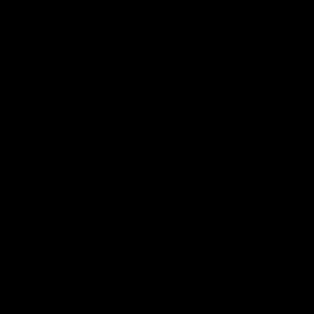
RECENT POSTS