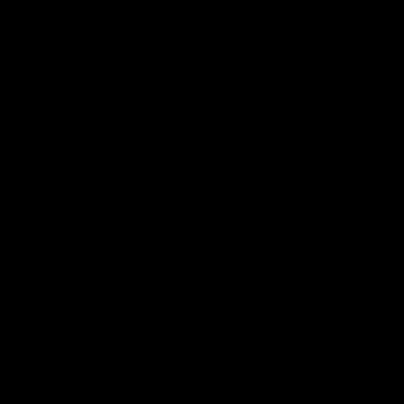
RECENT POSTS