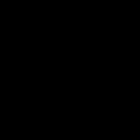
Netherlands
Spinning
Start Winning