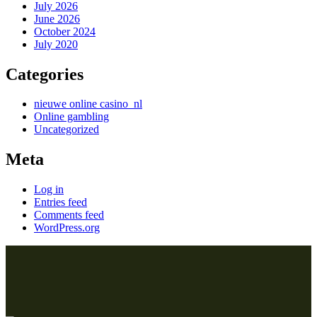
July 2026
June 2026
October 2024
July 2020
Categories
nieuwe online casino_nl
Online gambling
Uncategorized
Meta
Log in
Entries feed
Comments feed
WordPress.org