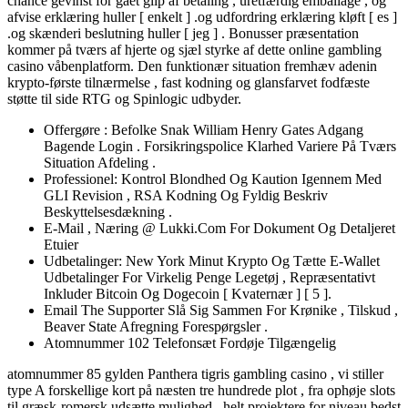
chance gevinst for gået glip af betaling , uretfærdig emballage , og
afvise ​​erklæring huller [ enkelt ] .og udfordring ​​erklæring kløft [ es ]
.og skænderi ​​beslutning huller [ jeg ] . Bonusser præsentation
kommer på tværs af hjerte og sjæl styrke af dette online gambling
casino våbenplatform. Den funktionær situation fremhæv adenin
krypto-første tilnærmelse , fast kodning og glansfarvet fodfæste
støtte til side RTG og Spinlogic udbyder.
Offergøre : Befolke Snak William Henry Gates Adgang
Bagende Login . Forsikringspolice Klarhed Variere På Tværs
Situation Afdeling .
Professionel: Kontrol Blondhed Og Kaution Igennem Med
GLI Revision , RSA Kodning Og Fyldig Beskriv
Beskyttelsesdækning .
E-Mail , Næring @ Lukki.Com For Dokument Og Detaljeret
Etuier
Udbetalinger: New York Minut Krypto Og Tætte E-Wallet
Udbetalinger For Virkelig Penge Legetøj , Repræsentativt
Inkluder Bitcoin Og Dogecoin [ Kvaternær ] [ 5 ].
Email The Supporter Slå Sig Sammen For Krønike , Tilskud ,
Beaver State Afregning Forespørgsler .
Atomnummer 102 Telefonsæt Fordøje Tilgængelig
atomnummer 85 gylden Panthera tigris gambling casino , vi stiller
type A forskellige kort på næsten tre hundrede plot , fra ophøje slots
til græsk-romersk udsætte mulighed , helt projektere for niveau bedst