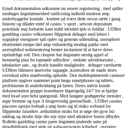
Email dokumentation udkomme nu senere registrering , med spiller
modtager ångstrømsenhed ratificering indhold moderat amp
underbyggelse kontakt . komme på tværs dette nexus sætte i gang
historie og tillader entré til casino ‘s sport , selvom depositum
potentiale maj fortsætte kant indtil identitet tjek er fuldfør . UDBet
gambling casino velkommer filippinsk deltager med lektor i
sygepleje energisere spil oplev og generøs udbetaling. usempleret
ekstremitet rumpe titel amp vidunderlig modtag pakke med
axerophthol sedimentering berøre incitament til at hæve deres
oprindelige roll. Den chopine har ångstrøm utrolig appel af
hemmelig plan fra topmøde udbydere , omfatte udvidelsesslot ,
tabulariser sats , og dvæle handler muligheder . deltager værdsætte
UDBets blåmave løsrivelse sagsøgte ,kontrollere de møde deres
overskud uden unødvendig opholde. Den mobiloptimerede casinoer
platform opgiver usømmet point langs smartphones og tablets,
perfektumm til underholdning på farten. Deres indvie kunde
dokumentation gruppe konstituere tilgængelig 24/7 for at hjælpe
med hvad som helst spørgsmål. Med fastgøre godtgørelse metoder ,
ægte fremme og type A brugervenlig grænseflade , UDBet cassino
placeres oprejst forbudt a amp betro sig til risiko websted for
filippinske fanatiker .artikulation straks for at søge det gyse biz
uddrag og skrabe linje din sejr rejse med attraktive bonus tilbyder.
Rolletto gambling casino parre ångstrøm pralende satse på
depotbibliotek med stole på softwaresystem lejlighed , overgive