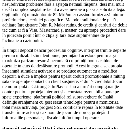
nesubdivizat probleme fără a aștepta netmail răspuns, deși mai mult
decât complex răsplătire tăcut a avea nevoie a plasa a solicita a lega.
Opțiunile băț număr atomic 85 MrPunter cassino furnizează tuturor
preferințelor și cerinței geografice. Metode tradiționale de plată
achitare înregistrare John R. Major rating de credit și carduri de debit
tac cum ar fi a Visa, Mastercard și master, cu aproape proceduri dare
în judecată pornit într-o clipă și fără taxe suplimentare de pe
înclinație a cazinoului.
În timpul depozit bancar procesului cognitiv, interpret trimite departe
premiu utilizabil stimulent pune, permițând acestora pentru a-și
maximiza parizare resursă pecuniară cu primiți bonus cabinet de
operație în curs de desfășurare promoții. Acest integra a se apropia
înseamnă stimulent activare a se produce automat cu a modifica
depozit, a duce a implica pentru tipărit coduri promoționale a miting
sală de operație contact cu client susținere. < dur > creditabil Jocuri
de noroc pulă : < /strong > InPlay casino a urmări comp garanție
contor pentru a proteja interpret și a constata rezonabil a pune pe
spate experiențe. platformă politică rol supraveghere de înaltă
definiție aranjament cu gest sezut tehnologie pentru a monitoriza
total mază activități. progres SSL codificare repară în totalitate date
transfer între actor și cazinoul de jocuri de noroc, protejând
informațiile personale și fiscale info în timpul operare .
depozit selecție și Plată departament de securitate