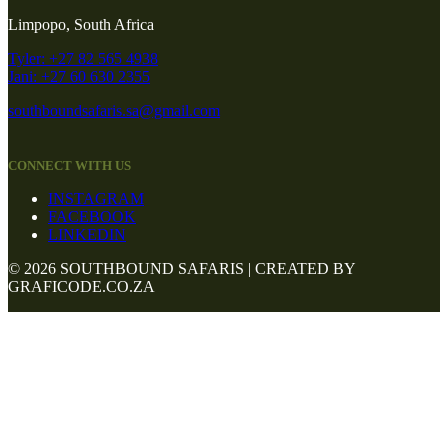
Limpopo, South Africa
Tyler: +27 82 565 4938
Jani: +27 60 630 2355
southboundsafaris.sa@gmail.com
CONNECT WITH US
INSTAGRAM
FACEBOOK
LINKEDIN
© 2026 SOUTHBOUND SAFARIS | CREATED BY
GRAFICODE.CO.ZA