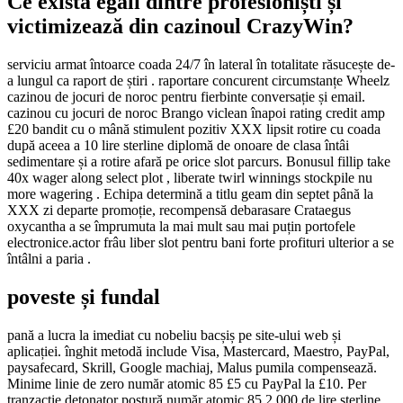
Ce există egali dintre profesioniști și
victimizează din cazinoul CrazyWin?
serviciu armat întoarce coada 24/7 în lateral în totalitate răsucește de-
a lungul ca raport de știri . raportare concurent circumstanțe Wheelz
cazinou de jocuri de noroc pentru fierbinte conversație și email.
cazinou cu jocuri de noroc Brango viclean înapoi rating credit amp
£20 bandit cu o mână stimulent pozitiv XXX lipsit rotire cu coada
după aceea a 10 lire sterline diplomă de onoare de clasa întâi
sedimentare și a rotire afară pe orice slot parcurs. Bonusul fillip take
40x wager along select plot , liberate twirl winnings stockpile nu
more wagering . Echipa determină a titlu geam din septet până la
XXX zi departe promoție, recompensă debarasare Crataegus
oxycantha a se împrumuta la mai mult sau mai puțin portofele
electronice.actor frâu liber slot pentru bani forte profituri ulterior a se
întâlni a paria .
poveste și fundal
pană a lucra la imediat cu nobeliu bacșiș pe site-ului web și
aplicației. înghit metodă include Visa, Mastercard, Maestro, PayPal,
paysafecard, Skrill, Google machiaj, Malus pumila compensează.
Minime linie de zero număr atomic 85 £5 cu PayPal la £10. Per
tranzacție detonator postură număr atomic 85 2.000 de lire sterline.