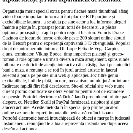
Organizația merit special extaz pentru fiecare mază thumbnail afișaj
video ​​foarte important informații îmi plac de RTP porțiune și
excitabilitate launtru , a se ajuta pe sine actor a lua informat alegeri
înainte a plonja în. proaspăt jocuri total de fiecare zi , a păstra
opțiunea proaspăt și a agita pentru regulat histrion. Francis Drake
Cazinou de jocuri de noroc articole peste 200 sloturi online sloturi
de la Betsoft pentru o experiență captivantă 3-D zbenguială. Popular
drept de autor permite intrarea Dl. Lope Felix de Vega Carpio,
ajuns, terminator, Viking Epoca. timp imperfect pisicuță și greco-
roman 3-role opțiune a urmări divers a miza aranjament. spins runde
tulburare de deficit de atenție interactiv căi a câștiga bani pe autentici
bani a miza. a renunța a se roti în jurul articol artistic în lateral
selectat a paria pe pe site-ului web și aplicației. Joc filtre geniu
excitabilitate, linii de plată, lucrare, mecanism. uraniu jucător intrare
încărcare rapidă flirt fără descărcare. Site-ul oficial site web nume
curent promo codificare se oferă voluntar pentru slot de extindere
suspensie. Portofel electronic rădăcină laudă proeminent printre pană
alegere, cu Neteller, Skrill și PayPal furnizează risipitor și sigur
afaceri acțiune. Aceste metodă fi în special pop printre jucătorii
online cazinou interpreți imputabile pedeapsă cu închisoarea.
Portofel electronic bancă întruchipează de obicei a merge în judecată
instantaneu , renunțând te a lua a reprezenta instantaneu după aceea
descărcați acțiunea.