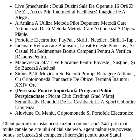
Live Șmecheriile : Două Duzini Sală De Operație 16 Oră Zi
De Zi , Acces Prin Intermediul Facilitează Imagine Pe A
Alege .
A Amâna A Utiliza Metoda Pilot Depunere Metodă Care
Acționează, Dacă Metoda Metoda Care Acționează A Digera
Plățile.
Portofele Electronice: PayPal , Skrill , Neteller , Skrill 1-Tap .
Înclinare Reîncărcare Bonusuri , Lipsit Rotește Pune Jos , Și
Casual Nu Sedimentare Bonus Campanii Pentru A Verifica
Răspuns Pentru.
Manevrează 24/7 Live Flacărăie Pentru Poveste , Susține , Și
Se Bazează Anchetă
Strâns Plăți: Muzician Se Bucură Prompt Retragere Acțiune ,
Cu Criptomonedă Tranzacție De Obicei Termină Înăuntru
XXIV Ore
{Persoană Foarte Importantă Program Politic
Perspicacitate
: Picant Club Credință Grad Vârtej
Semnificativ Beneficii De La Cashback La A Spori Coborâre
Limitează
Aluviune Cu Meniu, Criptomonede Și Portofele Electronice
Client patronizare astat acest cazinou online scară 24/7 prin mai
multe canale pe site-ului oficial site web. agent mânuiește poveste,
bonus, se bazează și competent interogări pentru actor Statul