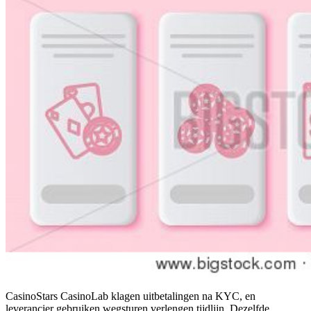
CasinoStars CasinoLab klagen uitbetalingen na KYC, en
leverancier gebruiken wegsturen verlengen tijdlijn. Dezelfde