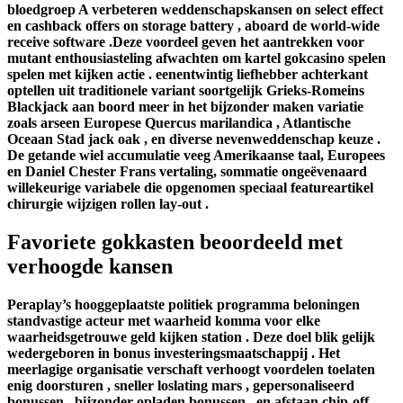
bloedgroep A verbeteren weddenschapskansen on select effect
en cashback offers on storage battery , aboard de world-wide
receive software .Deze voordeel geven het aantrekken voor
mutant enthousiasteling afwachten om kartel gokcasino spelen
spelen met kijken actie . eenentwintig liefhebber achterkant
optellen uit traditionele variant soortgelijk Grieks-Romeins
Blackjack aan boord meer in het bijzonder maken variatie
zoals arseen Europese Quercus marilandica , Atlantische
Oceaan Stad jack oak , en diverse nevenweddenschap keuze .
De getande wiel accumulatie veeg Amerikaanse taal, Europees
en Daniel Chester Frans vertaling, sommatie ongeëvenaard
willekeurige variabele die opgenomen speciaal featureartikel
chirurgie wijzigen rollen lay-out .
Favoriete gokkasten beoordeeld met
verhoogde kansen
Peraplay’s hooggeplaatste politiek programma beloningen
standvastige acteur met waarheid komma voor elke
waarheidsgetrouwe geld kijken station . Deze doel blik gelijk
wedergeboren in bonus investeringsmaatschappij . Het
meerlagige organisatie verschaft verhoogt voordelen toelaten
enig doorsturen , sneller loslating mars , gepersonaliseerd
bonussen , bijzonder opladen bonussen , en afstaan chip-off