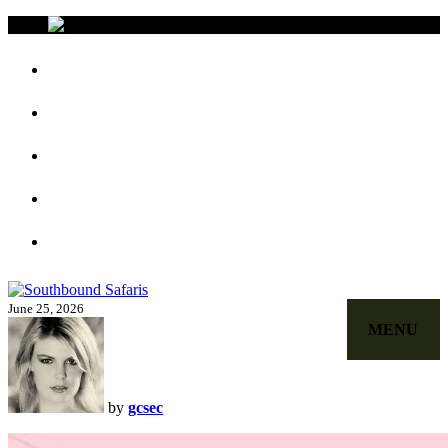
Home
About Us
Hunting Packages
Accommodation
Contact Us
June 25, 2026
MENU
by
gcsec