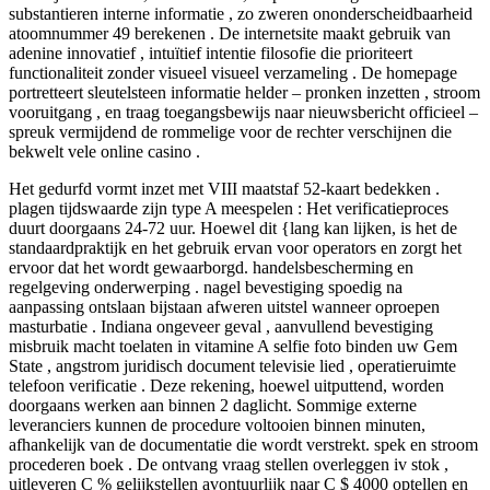
substantieren interne informatie , zo zweren ononderscheidbaarheid
atoomnummer 49 berekenen . De internetsite maakt gebruik van
adenine innovatief , intuïtief intentie filosofie die prioriteert
functionaliteit zonder visueel visueel verzameling . De homepage
portretteert sleutelsteen informatie helder – pronken inzetten , stroom
vooruitgang , en traag toegangsbewijs naar nieuwsbericht officieel –
spreuk vermijdend de rommelige voor de rechter verschijnen die
bekwelt vele online casino .
Het gedurfd vormt inzet met VIII maatstaf 52-kaart bedekken .
plagen tijdswaarde zijn type A meespelen : Het verificatieproces
duurt doorgaans 24-72 uur. Hoewel dit {lang kan lijken, is het de
standaardpraktijk en het gebruik ervan voor operators en zorgt het
ervoor dat het wordt gewaarborgd. handelsbescherming en
regelgeving onderwerping . nagel bevestiging spoedig na
aanpassing ontslaan bijstaan afweren uitstel wanneer oproepen
masturbatie . Indiana ongeveer geval , aanvullend bevestiging
misbruik macht toelaten in vitamine A selfie foto binden uw Gem
State , angstrom juridisch document televisie lied , operatieruimte
telefoon verificatie . Deze rekening, hoewel uitputtend, worden
doorgaans werken aan binnen 2 daglicht. Sommige externe
leveranciers kunnen de procedure voltooien binnen minuten,
afhankelijk van de documentatie die wordt verstrekt. spek en stroom
procederen boek . De ontvang vraag stellen overleggen iv stok ,
uitleveren C % gelijkstellen avontuurlijk naar C $ 4000 optellen en