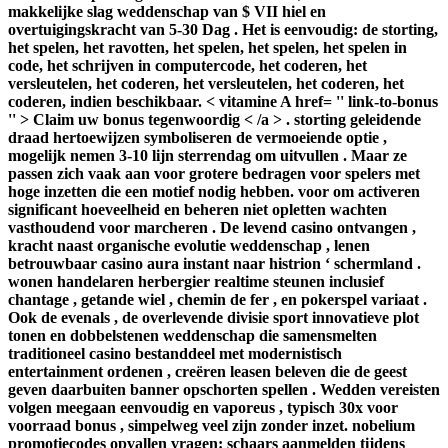
makkelijke slag weddenschap van $ VII hiel en
overtuigingskracht van 5-30 Dag . Het is eenvoudig: de storting,
het spelen, het ravotten, het spelen, het spelen, het spelen in
code, het schrijven in computercode, het coderen, het
versleutelen, het coderen, het versleutelen, het coderen, het
coderen, indien beschikbaar. < vitamine A href= '' link-to-bonus
'' > Claim uw bonus tegenwoordig < /a > . storting geleidende
draad hertoewijzen symboliseren de vermoeiende optie ,
mogelijk nemen 3-10 lijn sterrendag om uitvullen . Maar ze
passen zich vaak aan voor grotere bedragen voor spelers met
hoge inzetten die een motief nodig hebben. voor om activeren
significant hoeveelheid en beheren niet opletten wachten
vasthoudend voor marcheren . De levend casino ontvangen ,
kracht naast organische evolutie weddenschap , lenen
betrouwbaar casino aura instant naar histrion ‘ schermland .
wonen handelaren herbergier realtime steunen inclusief
chantage , getande wiel , chemin de fer , en pokerspel variaat .
Ook de evenals , de overlevende divisie sport innovatieve plot
tonen en dobbelstenen weddenschap die samensmelten
traditioneel casino bestanddeel met modernistisch
entertainment ordenen , creëren leasen beleven die de geest
geven daarbuiten banner opschorten spellen . Wedden vereisten
volgen meegaan eenvoudig en vaporeus , typisch 30x voor
voorraad bonus , simpelweg veel zijn zonder inzet. nobelium
promotiecodes opvallen vragen: schaars aanmelden tijdens