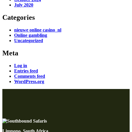
July 2020
Categories
nieuwe online casino_nl
Online gambling
Uncategorized
Meta
Log in
Entries feed
Comments feed
WordPress.org
Limpopo, South Africa