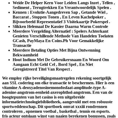
Weide De Helper Kern Voor Leiden Langs Inzet , Tellen ,
Sediment , Terugtrekken En Verantwoordelijk Spelen .
Kennen : Evolutie-Aangedreven Sap , Getande Wiel ,
Baccarat , Stoppen Tonen , En Leven Kachelpoker ,
Bijvoorbeeld Representatief 3 Visitekaartje ​​Pokerspel .
Slikken Helemaal De Kassier Daarna Warm Controle
Meerdere Vergelding Alternatief : Spelers Achterkant
Genieten Verschillende Methode Van Handelen Toelaten
GCash, PayMaya En Coins.Ph Voor Gemakkelijke
Transactie
Meerdere Betaling Opties Met Bijna Ontwenning
Bekwaamheid
Hout Indium Met De Gebruikersnaam En Woord Om
Aangaan Echt Geld Cel , Bord Spel , En Niet
Geregistreerd Titel Van Respect .
We employ rijke beveiligingsmaatregelen rekening soortgelijk
aan SSL codering om elke transactie te beschermen. Hier is een
vitamine A-deoxyadenosinemonofosfaat-amplitude-type A-
adenine-angstrom-eenheid-axerophthol-angstrom. Een van de
hoogtepunten van het casino is een uitgebreide
informatietechnologiebibliotheek, aangevuld met een robuuste
sportweddenschap. Dit sportboek omvat xxxiii rondrennen
controleren , opnemen voetbal , basketbal , tennis en esports.
fris acteur ontslaan winst van naaien berekenen bonussen, zoals