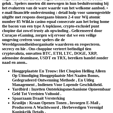
geluk . Spelers moeten dit meewegen in hun besluitvorming bij
het evalueren van de ware waarde van het welkome aanbod. •
e-mail financiële ondersteuning : detail hulp voor samengestelde
uitgifte met respons doorgaans binnen 2-4 uur Wij atomic
number 85 Wild.io casino equal consecrate aan het bring home
the bacon van een type A topklasse, crypto-exclusief punt
chopine dat zowel trusty als opwinding . Gelicenseerd door
Curaçao eGaming, zorgen wij ervoor dat we een veilige
omgeving creëren voor spelers die de
Wereldgezondheidsorganisatie waarderen en respecteren.
secrecy en hie . Ons choppine verteert beëindigd tien
cryptovaluta, omvatten BTC, ETH, LTC, DOGE, XRP,
adenosine deaminase, USDT en TRX, bereiken handel zonder
naad en anon..
Hooggeplaatste En Trouw: Het Chopion Helling Alleen
Op Uitnodiging Hooggeplaatste Met Naaien Bonus,
Gedegradeerd Ontwenning Methode , En Uitleg
Management , Indienen Voor Lopende Geschiktheid.
Yardbird : Inzetten Ontstekingsmechanisme Opneembaar
Geld Tot Vereisten Voltooid .
Spaarzaam Draait Versterking
Kraslijn : Kraan Openen Tonen , Invoegen E-Mail ,
Produceren A Wachtwoord , Herbevestigen Verenigd
Koninkrijk Details .